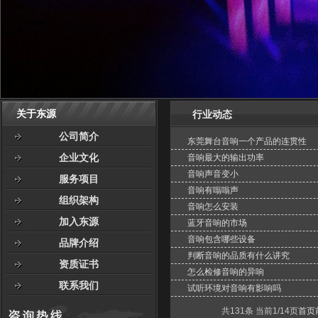
关于东源
行业动态
公司简介
东莞舞台音响一个产品的连贯性
企业文化
音响最大的输出功率
音响声音变小
服务项目
音响有嗡嗡声
组织架构
音响怎么安装
加入东源
蓝牙音响的市场
音响包含哪些设备
品牌介绍
判断音响的品质有什么讲究
资质证书
怎么检修音响的异响
联系我们
试听环境对音响有影响吗
共131条 当前1/14页
首页